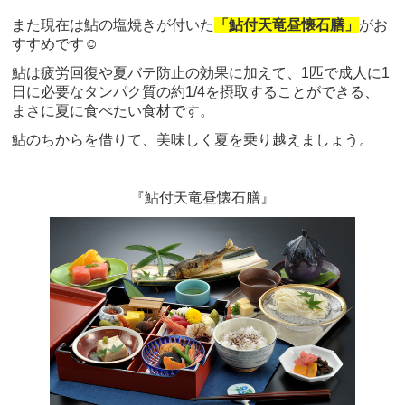
また現在は鮎の塩焼きが付いた
「鮎付天竜昼懐石膳」
がお
すすめです☺️
鮎は疲労回復や夏バテ防止の効果に加えて、1匹で成人に1
日に必要なタンパク質の約1/4を摂取することができる、
まさに夏に食べたい食材です。
鮎のちからを借りて、美味しく夏を乗り越えましょう。
『鮎付天竜昼懐石膳』