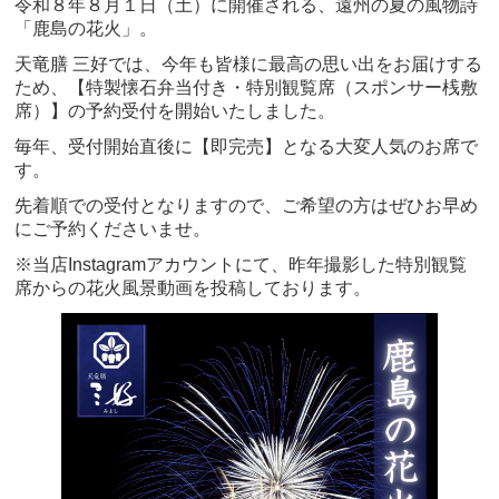
令和８年８月１日（土）に開催される、遠州の夏の風物詩
「鹿島の花火」。
天竜膳 三好では、今年も皆様に最高の思い出をお届けする
ため、【特製懐石弁当付き・特別観覧席（スポンサー桟敷
席）】の予約受付を開始いたしました。
毎年、受付開始直後に【即完売】となる大変人気のお席で
す。
先着順での受付となりますので、ご希望の方はぜひお早め
にご予約くださいませ。
※当店Instagramアカウントにて、昨年撮影した特別観覧
席からの花火風景動画を投稿しております。