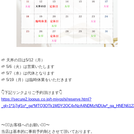
🌱 天丼の日は5/12（月）
🌱 5/6（火）は営業いたします
🌱 5/7（水）は代休となります
🌱 5/19（月）は臨時休業をいただきます
👇️下記リンクよりご予約頂けます👇️
https://secure2.loopus.co.jp/t-miyoshi/reserve.html?
_gl=1*1j7gf1o*_ga*MTQ3OTk1MDY2OC4xNzA4NDMzNDUw*_ga_HNEN61
〜🙇‍♂️お客様へのお願い🙇‍♂️〜
当店は基本的に事前予約制とさせて頂いております。