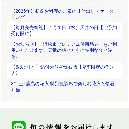
【2026年】初盆お料理のご案内【仕出し・ケータ
リング】
【毎月完売御礼】７月１日（水）天丼の日【ご予約
受付開始】
【お知らせ】「浜松市プレミアム付商品券」をご利
用いただけます。天竜の鮎とともに特別なひと時
を。
【6/3より〜】鮎付天竜昼懐石膳【夏季限定のラン
チ】
8/1(土) 鹿島の花火 特別観覧席で楽しむ花火と懐石
弁当