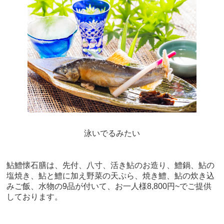
泳いでるみたい
鮎鱧懐石膳は、先付、八寸、活き鮎のお造り、鱧鍋、鮎の
塩焼き、鮎と鱧に加え野菜の天ぷら、焼き鱧、鮎の炊き込
みご飯、水物の9品が付いて、お一人様8,800円~でご提供
しております。