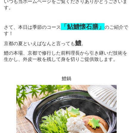
いつも当ホームページをご覧くださりありがとうございま
す。
「鮎鱧懐石膳」
さて、本日は季節のコース
のご紹介で
す！
鱧
京都の夏といえばなんと言っても
。
鱧の本場、京都で修行した前料理長から引き継いだ技術を
生かし、外皮一枚を残して身を切りご提供致します。
鱧鍋