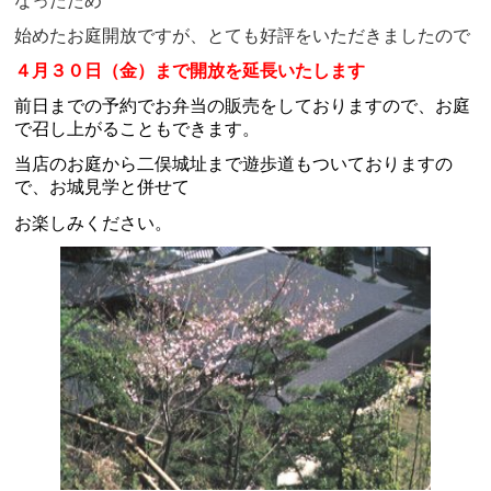
なったため
始めたお庭開放ですが、とても好評をいただきましたので
４
月３０
日
（金）まで開放を延長いたします
前日までの予約でお弁当の販売をしておりますので、お庭
で召し上がることもできます。
当店のお庭から二俣城址まで遊歩道もついておりますの
で、お城見学と併せて
お
楽しみください
。